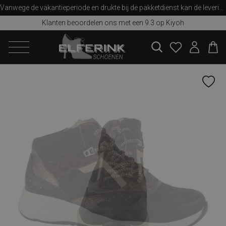
Vanwege de vakantieperiode en drukte bij de pakketdienst kan de levering iets langer duren dan u van ons gewend bent. Bedankt voor uw begrip!
Klanten beoordelen ons met een 9.3 op Kiyoh
zoeken