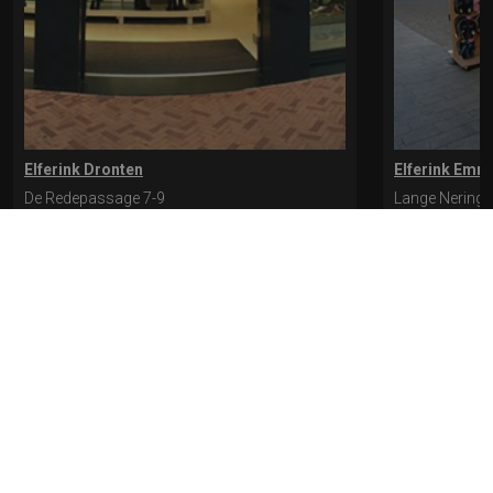
Elferink Dronten
Elferink Emm
De Redepassage 7-9
Lange Nering 
8254 KC, Dronten
8302 ED, Emm
0321-312401
0527-612975
* levertijd kan langer duren als de bestelling uit meerdere paren bestaat.
Bekijk de pagina Verzending en levering voor meer informatie.
Verzending
en levering | Elferink Schoenen
Je kunt tijdens het bestellen kiezen voor
levering op een opgegeven adres of voor afhalen in de winkel.