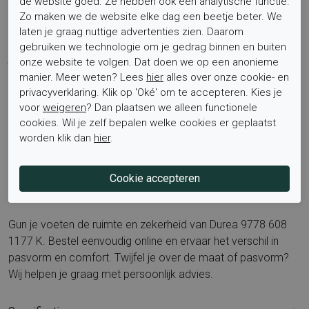
de website goed. Ze hebben ook een analytische functie.
Is het voetbed uitneembaar?
Ja, het verwisselbare voetbed
Zo maken we de website elke dag een beetje beter. We
kan eenvoudig vervangen worden door eigen steunzolen.
laten je graag nuttige advertenties zien. Daarom
Met zijn blauwe combi kleur past dit model moeiteloos bij
gebruiken we technologie om je gedrag binnen en buiten
jeans en winterse tinten. Veelgezochte benamingen die
onze website te volgen. Dat doen we op een anonieme
naadloos bij dit model passen zijn veterboots dames, extra
manier. Meer weten? Lees
hier
alles over onze cookie- en
brede damesschoenen K wijdte, sportieve veterlaars blauw,
privacyverklaring. Klik op 'Oké' om te accepteren. Kies je
leren suède dames boot, comfortabele schoenen voor
voor
weigeren
? Dan plaatsen we alleen functionele
cookies. Wil je zelf bepalen welke cookies er geplaatst
steunzolen en beste veterboot voor alledaags gebruik.
worden klik dan
hier
.
Bekijk ook de rest van de collectie op
Durea
.
Bestel nu
Gun je voeten de ruimte en zekerheid van Durea 9778 608
1177 K. Bestel eenvoudig online en ervaar het verschil in
pasvorm en comfort. Twijfel je over de maat of pasvorm?
Wij helpen je graag met persoonlijk advies.