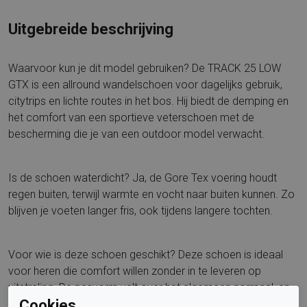
Uitgebreide beschrijving
Waarvoor kun je dit model gebruiken? De TRACK 25 LOW
GTX is een allround wandelschoen voor dagelijks gebruik,
citytrips en lichte routes in het bos. Hij biedt de demping en
het comfort van een sportieve veterschoen met de
bescherming die je van een outdoor model verwacht.
Is de schoen waterdicht? Ja, de Gore Tex voering houdt
regen buiten, terwijl warmte en vocht naar buiten kunnen. Zo
blijven je voeten langer fris, ook tijdens langere tochten.
Voor wie is deze schoen geschikt? Deze schoen is ideaal
voor heren die comfort willen zonder in te leveren op
uitstraling. De pasvorm valt over het algemeen normaal, en
Cookies.
door de vetersluiting stel je de wreef en voorvoet