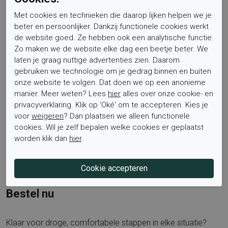
nauwkeurig af.
Met cookies en technieken die daarop lijken helpen we je
beter en persoonlijker. Dankzij functionele cookies werkt
de website goed. Ze hebben ook een analytische functie.
Is het voetbed uitneembaar? Ja, het voetbed is
Zo maken we de website elke dag een beetje beter. We
verwisselbaar en kan eenvoudig vervangen worden door
laten je graag nuttige advertenties zien. Daarom
eigen steunzolen. Dit vergroot het loopcomfort en maakt
gebruiken we technologie om je gedrag binnen en buiten
onderhoud makkelijker.
onze website te volgen. Dat doen we op een anonieme
manier. Meer weten? Lees
hier
alles over onze cookie- en
privacyverklaring. Klik op 'Oké' om te accepteren. Kies je
Hoe zit het met grip en demping? De robuuste rubber zool
voor
weigeren
? Dan plaatsen we alleen functionele
levert betrouwbare tractie, terwijl een lichtgewicht, direct
cookies. Wil je zelf bepalen welke cookies er geplaatst
geïnjecteerde tussenzool van PU schuim voor soepele
worden klik dan
hier
.
afwikkeling en comfortabele demping zorgt. Dat maakt
lange dagen op de been merkbaar ontspannender.
Bestel nu
Klaar voor droge, comfortabele stappen in elke situatie?