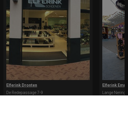
Elferink Dronten
Elferink Emm
De Redepassage 7-9
Lange Nering 
8254 KC, Dronten
8302 ED, Emm
0321-312401
0527-612975
* levertijd kan langer duren als de bestelling uit meerdere paren bestaat.