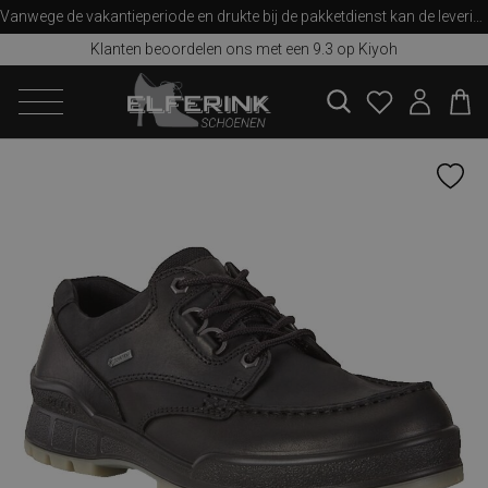
Vanwege de vakantieperiode en drukte bij de pakketdienst kan de levering iets langer duren dan u van ons gewend bent. Bedankt voor uw begrip!
Klanten beoordelen ons met een 9.3 op Kiyoh
zoeken