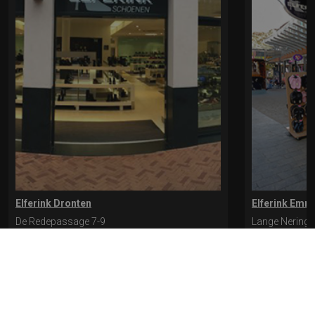
Elferink Dronten
Elferink Emm
De Redepassage 7-9
Lange Nering 
8254 KC, Dronten
8302 ED, Emm
0321-312401
0527-612975
* levertijd kan langer duren als de bestelling uit meerdere paren bestaat.
Bekijk de pagina Verzending en levering voor meer informatie.
Verzending