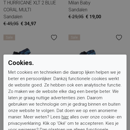
T HURRICANE XLT 2 BLUE
Milan Baby
CORAL MULTI
Sandalen
Sandalen
€ 29,95
€ 19,00
€ 49,95
€ 34,97
Sale
Sale
Cookies.
Met cookies en technieken die daarop lijken helpen we je
beter en persoonlijker. Dankzij functionele cookies werkt
de website goed. Ze hebben ook een analytische functie.
Zo maken we de website elke dag een beetje beter. We
Teva
Teva
laten je graag nuttige advertenties zien. Daarom
T HURRICANE XLT 2 WAVES
C-Y HURRICANE XLT 2
gebruiken we technologie om je gedrag binnen en buiten
MOOD INDIGO
WAVES MOOD INDIGO
onze website te volgen. Dat doen we op een anonieme
Sandalen
Sandalen
manier. Meer weten? Lees
hier
alles over onze cookie- en
€ 49,95
€ 34,97
€ 54,95
€ 38,47
privacyverklaring. Klik op 'Oké' om te accepteren. Kies je
voor
weigeren
? Dan plaatsen we alleen functionele