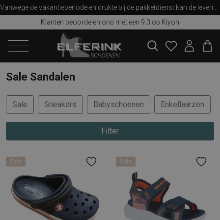
Vanwege de vakantieperiode en drukte bij de pakketdienst kan de levering iets langer duren dan u van ons gewend bent. Bedankt voor uw begrip!
Klanten beoordelen ons met een 9.3 op Kiyoh
zoeken
Sale Sandalen
Sale
Sneakers
Babyschoenen
Enkellaarzen
Filter
Sale
Sale