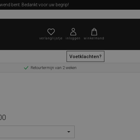
ewend bent. Bedankt voor uw begrip!
verlanglijstje
inloggen
winkelmand
Voetklachten?
Retourtermijn van 2 weken
zoeken
00