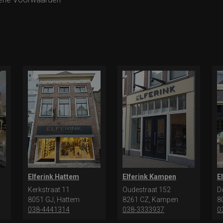
Elferink Hattem
Elferink Kampen
E
Kerkstraat 11
Oudestraat 152
D
8051 GJ, Hattem
8261 CZ, Kampen
8
038-4441314
038-3333937
0