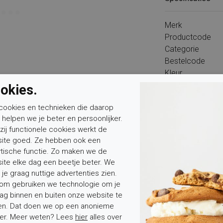
Merk
Productcode
Categorie
Bestelcode
Kleur
Buitenwerk
okies.
Binnenvoering
cookies en technieken die daarop
Wandelklasse
n helpen we je beter en persoonlijker.
zij functionele cookies werkt de
ite goed. Ze hebben ook een
ytische functie. Zo maken we de
ite elke dag een beetje beter. We
 je graag nuttige advertenties zien.
om gebruiken we technologie om je
Mevrouw
Meneer
Voornaam*
ag binnen en buiten onze website te
en. Dat doen we op een anonieme
er. Meer weten? Lees
hier
alles over