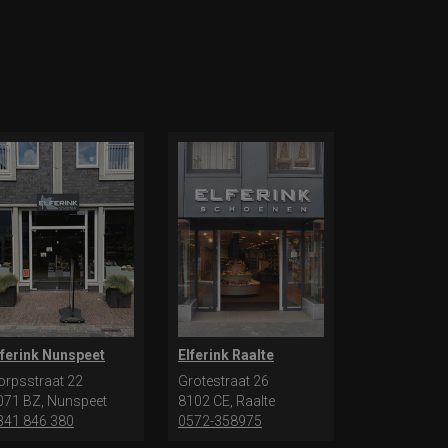
lferink Nunspeet
Elferink Raalte
orpsstraat 22
Grotestraat 26
071 BZ, Nunspeet
8102 CE, Raalte
341 846 380
0572-358975