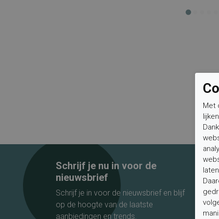
Co
Met 
lijke
Dank
webs
anal
webs
Schrijf je nu in voor de
laten
nieuwsbrief
Daar
gedr
Schrijf je in voor de nieuwsbrief en blijf
volg
op de hoogte van de laatste
mani
aanbiedingen en trends.