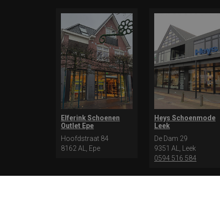
Elferink Schoenen
Heys Schoenmode
Outlet Epe
Leek
Hoofdstraat 84
De Dam 29
8162 AL, Epe
9351 AL, Leek
0594 516 584
* levertijd kan langer duren als de bestelling uit meerdere
bestellen kiezen voor levering op een opgegeven adres of voo