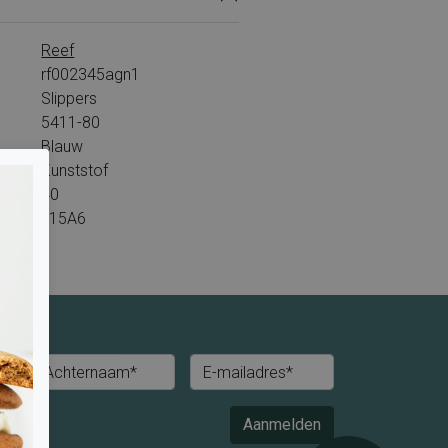
Reef
rf002345agn1
Slippers
5411-80
Blauw
Kunststof
40
L15A6
Achternaam*
E-mailadres*
Aanmelden